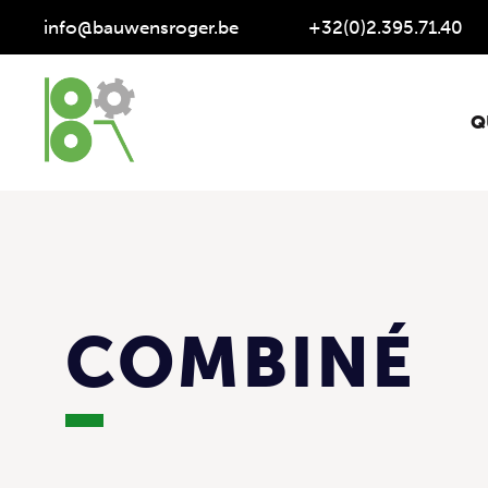
info@bauwensroger.be
+32(0)2.395.71.40
Q
COMBINÉ