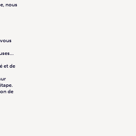
pe, nous
 vous
euses…
é et de
sur
étape.
ion de