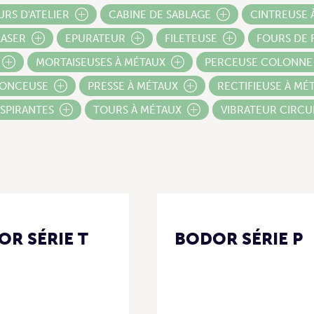
URS D'ATELIER
CABINE DE SABLAGE
CINTREUSE 
LASER
EPURATEUR
FILETEUSE
FOURS DE 
MORTAISEUSES À MÉTAUX
PERCEUSE COLONNE
ONCEUSE
PRESSE À MÉTAUX
RECTIFIEUSE À MÉ
ASPIRANTES
TOURS À MÉTAUX
VIBRATEUR CIRCU
R SÉRIE T
BODOR SÉRIE P