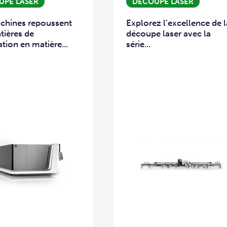
UPE LASER
DÉCOUPE LASER
chines repoussent
Explorez l’excellence de l
ntières de
découpe laser avec la
ation en matière...
série...