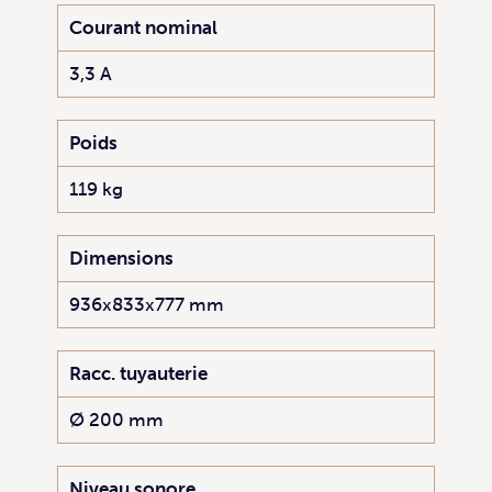
Courant nominal
3,3 A
Poids
119 kg
Dimensions
936x833x777 mm
Racc. tuyauterie
Ø 200 mm
Niveau sonore