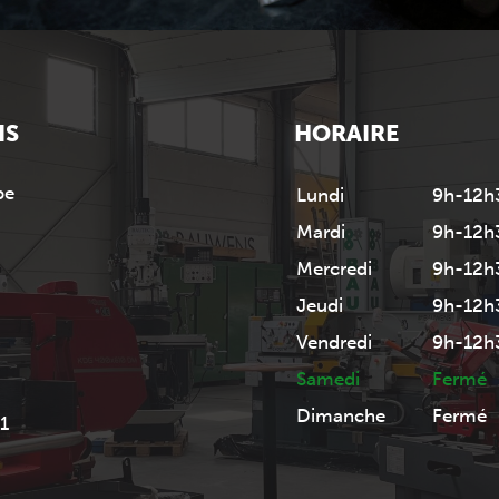
NS
HORAIRE
be
Lundi
9h-12h
Mardi
9h-12h
Mercredi
9h-12h
Jeudi
9h-12h
Vendredi
9h-12h
Samedi
Fermé
Dimanche
Fermé
1